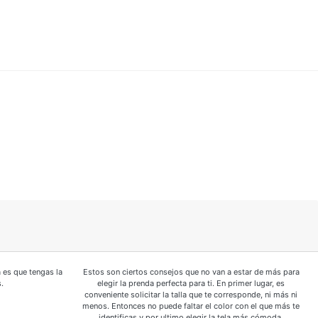
 es que tengas la
Estos son ciertos consejos que no van a estar de más para
.
elegir la prenda perfecta para ti. En primer lugar, es
conveniente solicitar la talla que te corresponde, ni más ni
menos. Entonces no puede faltar el color con el que más te
identificas y por ultimo elegir la tela más cómoda.