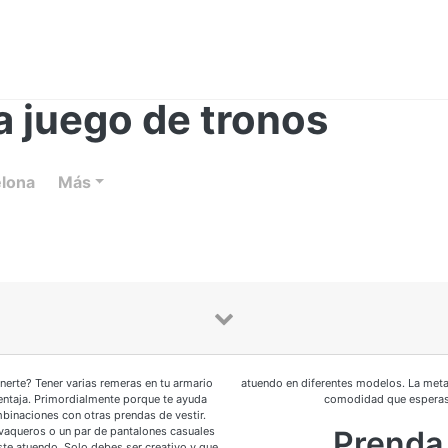
a juego de tronos
elona
Más
erte? Tener varias remeras en tu armario
atuendo en diferentes modelos. La meta
ntaja. Primordialmente porque te ayuda
comodidad que esperas
binaciones con otras prendas de vestir.
vaqueros o un par de pantalones casuales
Prenda
te atuendo. Solo debes ser creativo y que