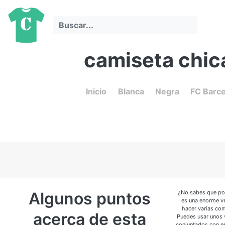
camiseta chic
Inicio
Blanca
Negra
FC Barc
Algunos puntos
¿No sabes que pon
es una enorme ve
hacer varias com
acerca de esta
Puedes usar unos 
conjuntados con es