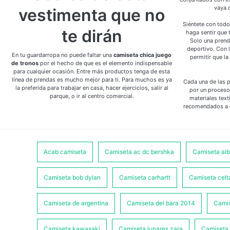
vaya 
vestimenta que no
Siéntete con todo
te dirán
haga sentir que te
Solo una prend
deportivo. Con l
En tu guardarropa no puede faltar una
camiseta chica juego
permitir que l
de tronos
por el hecho de que es el elemento indispensable
para cualquier ocasión. Entre más productos tenga de esta
línea de prendas es mucho mejor para ti. Para muchos es ya
Cada una de las 
la preferida para trabajar en casa, hacer ejercicios, salir al
por un proceso
parque, o ir al centro comercial.
materiales text
recomendados a d
Acab camiseta
Camiseta ac dc bershka
Camiseta al
Camiseta bob dylan
Camiseta carhartt
Camiseta celt
Camiseta de argentina
Camiseta del bara 2014
Camis
Camiseta kawasaki
Camiseta lunares zara
Camiseta 