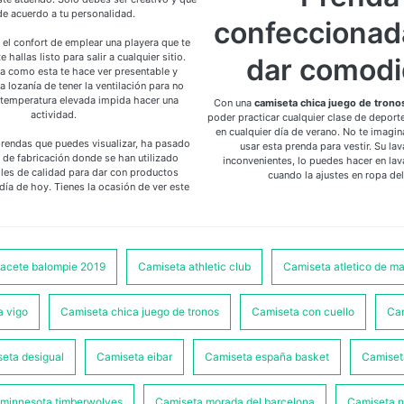
de acuerdo a tu personalidad.
confeccionad
 el confort de emplear una playera que te
 hallas listo para salir a cualquier sitio.
dar comod
a como esta te hace ver presentable y
a lozanía de tener la ventilación para no
a temperatura elevada impida hacer una
Con una
camiseta chica juego de trono
actividad.
poder practicar cualquier clase de deporte
en cualquier día de verano. No te imagin
prendas que puedes visualizar, ha pasado
usar esta prenda para vestir. Su la
 de fabricación donde se han utilizado
inconvenientes, lo puedes hacer en la
iles de calidad para dar con productos
cuando la ajustes en ropa de
ía de hoy. Tienes la ocasión de ver este
bacete balompie 2019
Camiseta athletic club
Camiseta atletico de ma
a vigo
Camiseta chica juego de tronos
Camiseta con cuello
Ca
eta desigual
Camiseta eibar
Camiseta españa basket
Camiset
minnesota timberwolves
Camiseta morada del barcelona
Camiseta n