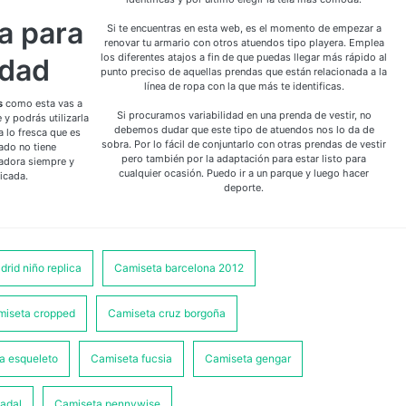
a para
Si te encuentras en esta web, es el momento de empezar a
renovar tu armario con otros atuendos tipo playera. Emplea
los diferentes atajos a fin de que puedas llegar más rápido al
idad
punto preciso de aquellas prendas que están relacionada a la
línea de ropa con la que más te identificas.
s
como esta vas a
Si procuramos variabilidad en una prenda de vestir, no
 y podrás utilizarla
debemos dudar que este tipo de atuendos nos lo da de
a lo fresca que es
sobra. Por lo fácil de conjuntarlo con otras prendas de vestir
vado no tiene
pero también por la adaptación para estar listo para
vadora siempre y
cualquier ocasión. Puedo ir a un parque y luego hacer
licada.
deporte.
drid niño replica
Camiseta barcelona 2012
miseta cropped
Camiseta cruz borgoña
a esqueleto
Camiseta fucsia
Camiseta gengar
adal
Camiseta pennywise