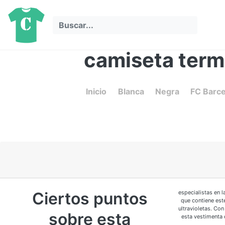
camiseta term
Inicio
Blanca
Negra
FC Barc
Ciertos puntos
especialistas en 
que contiene est
ultravioletas. Co
sobre esta
esta vestimenta 