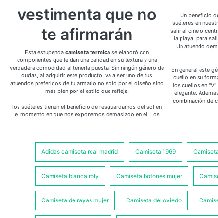
vestimenta que no
Un beneficio d
suéteres en nuestr
te afirmarán
salir al cine o cen
la playa, para sal
Un atuendo demas
Esta estupenda
camiseta termica
se elaboró con
componentes que le dan una calidad en su textura y una
verdadera comodidad al tenerla puesta. Sin ningún género de
En general este gé
dudas, al adquirir este producto, va a ser uno de tus
cuello en su for
atuendos preferidos de tu armario no solo por el diseño sino
los cuellos en "V
más bien por el estilo que refleja.
elegante. Además
combinación de col
los suéteres tienen el beneficio de resguardarnos del sol en
el momento en que nos exponemos demasiado en él. Los
Adidas camiseta real madrid
Camiseta 1969
Camiseta
Camiseta blanca roly
Camiseta botones mujer
Camise
Camiseta de rayas mujer
Camiseta del oviedo
Camise