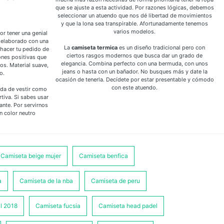
que se ajuste a esta actividad. Por razones lógicas, debemos
seleccionar un atuendo que nos dé libertad de movimientos
y que la lona sea transpirable. Afortunadamente tenemos
varios modelos.
or tener una genial
 elaborado con una
La
camiseta termica
es un diseño tradicional pero con
 hacer tu pedido de
ciertos rasgos modernos que busca dar un grado de
ones positivas que
elegancia. Combina perfecto con una bermuda, con unos
os. Material suave,
jeans o hasta con un bañador. No busques más y date la
o.
ocasión de tenerla. Decídete por estar presentable y cómodo
con este atuendo.
nda de vestir como
tiva. Si sabes usar
ante. Por servirnos
n color neutro
Camiseta beige mujer
Camiseta benfica
a
Camiseta de la nba
Camiseta de peru
l 2018
Camiseta fucsia
Camiseta head padel