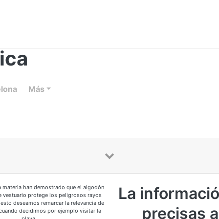
ica
elona
Más
la materia han demostrado que el algodón
La informaci
e vestuario protege los peligrosos rayos
n esto deseamos remarcar la relevancia de
precisas a
cuando decidimos por ejemplo visitar la
playa.