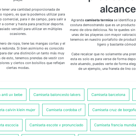
alcance
e tener una cantidad proporcionada de
o ropero, es que la podemos utilizar para
tro comercial, para ir de campo, para salir a
Agranda
camiseta termica
se identifica p
ir a comer y hasta para practicar deporte.
costura demostrando que es un producto
iado versátil para utilizar en múltiples
mano de obra deliciosa. No te quedes sin
ocasiones.
unas de las playeras con mayor valoraci
tenemos en nuestro portafolio de product
nero de ropa, tiene las mangas cortas y el
ligero y bastante cómod
ma redonda. Si bien asimismo es conocido
" para dar una distinción un tanto más muy
Cabe recalcar que no solamente una pre
 de esto, tenemos prendas de vestir con
esta es solo es para verse de forma depor
ores y ciertos con bolsillos que reflejan
este atuendo, puedes verte de forma eleg
ciertas modas.
de un ejemplo, una franela de lino co
 anti uv bebe
Camiseta baloncesto lakers
Camiseta barcelona
ta calvin klein mujer
Camiseta cordoba cf
Camiseta cruz de borgoñ
ta escocia
Camiseta escote v pronunciado
Camiseta francia mundia