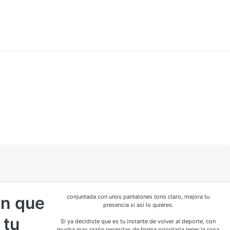
ón que
conjuntada con unos pantalones tono claro, mejora tu
presencia si así lo quieres.
 tu
Si ya decidiste que es tu instante de volver al deporte, con
mucha mas razón necesitas de forma prioritaria tener la ropa