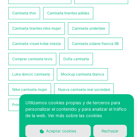
Camiseta thor
Camiseta tirantes adidas
Camiseta tirantes nike mujer
Camiseta undertale
Camiseta vissel kobe iniesta
Camiseta zidane francia 98
Comprar camiseta levis
Doña camiseta
Luka doncic camiseta
Mockup camiseta blanca
Nike camiseta mujer
Nueva camiseta real sociedad
Utilizamos cookies propias y de terceros para
Primark camiseta
Tela de camiseta
personalizar el contenido y para analizar el tráfico
de la web.
Ver más sobre las cookies
Aviso legal
|
Mapa del sitio
|
XML
Aceptar cookies
Rechazar