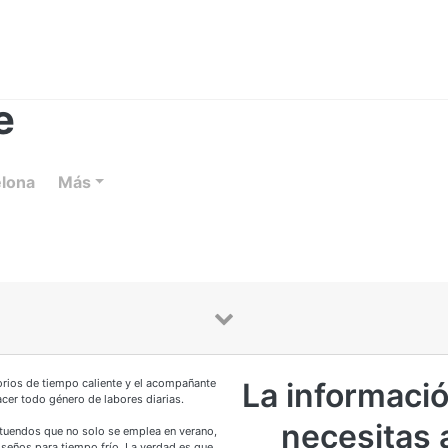
e
elona
Más
torios de tiempo caliente y el acompañante
La informaci
acer todo género de labores diarias.
necesitas 
tuendos que no solo se emplea en verano,
iseños para tiempo frío. La verdad es que