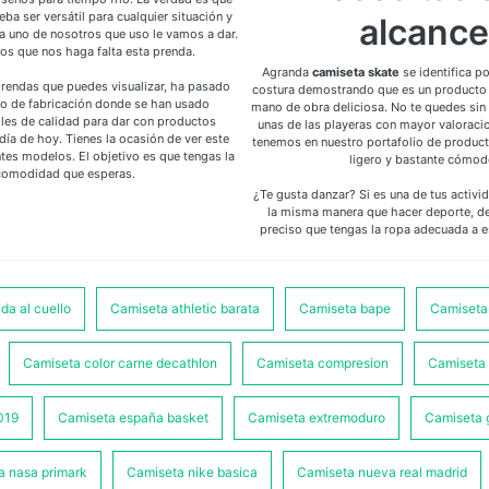
eba ser versátil para cualquier situación y
alcance
 uno de nosotros que uso le vamos a dar.
s que nos haga falta esta prenda.
Agranda
camiseta skate
se identifica po
prendas que puedes visualizar, ha pasado
costura demostrando que es un producto
o de fabricación donde se han usado
mano de obra deliciosa. No te quedes sin
iles de calidad para dar con productos
unas de las playeras con mayor valoraci
ía de hoy. Tienes la ocasión de ver este
tenemos en nuestro portafolio de product
tes modelos. El objetivo es que tengas la
ligero y bastante cómod
comodidad que esperas.
¿Te gusta danzar? Si es una de tus activi
la misma manera que hacer deporte, de
preciso que tengas la ropa adecuada a e
da al cuello
Camiseta athletic barata
Camiseta bape
Camiseta
Camiseta color carne decathlon
Camiseta compresion
Camiseta 
019
Camiseta españa basket
Camiseta extremoduro
Camiseta 
a nasa primark
Camiseta nike basica
Camiseta nueva real madrid