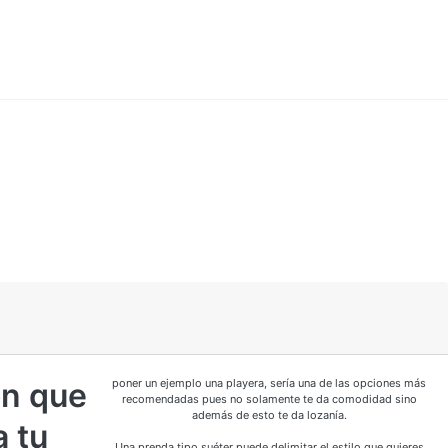
ón que
poner un ejemplo una playera, sería una de las opciones más
recomendadas pues no solamente te da comodidad sino
además de esto te da lozanía.
a tu
Una prenda tipo suéter puede delimitar el estilo que quieres