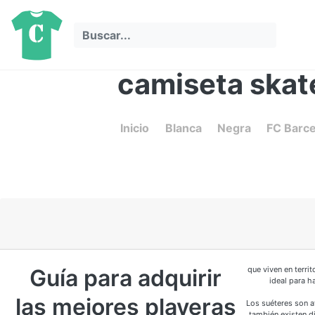
camiseta skat
Inicio
Blanca
Negra
FC Barc
Guía para adquirir
que viven en terri
ideal para h
las mejores playeras
Los suéteres son a
también existen d