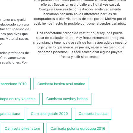
reflejar. ¿Buscas un estilo callejero? o tal vez casual.
Cualquiera que sea tu contestación, adelantadamente
habíamos pensado en los diferentes perfiles de
compradores o bien visitantes de este portal. Motivo por el
r tener una genial
cual, hemos hecho lo posible por poner atuendos variados.
 elaborado con una
 hacer tu pedido de
Una confortable prenda de vestir tipo jersey, nos puede
ones positivas que
sacar de cualquier apuro. Muy frecuentemente por alguna
os. Material suave,
circunstancia tenernos que salir de forma apurada de nuestro
o.
hogar y en lo que menos se piensa, es en el vestuario que
debemos ponernos. Es fácil seleccionar alguna playera
dades preferidas de
fresca y salir sin demora.
finitivamente es
sas aficiones. Por
 barcelona 2010
Camiseta basica azul marino
copa del rey valencia
Camiseta cowboy bebop
gata cattana
Camiseta getafe 2020
Camiseta huesca
Camiseta oliver atom
Camiseta polonia eurocopa 2016