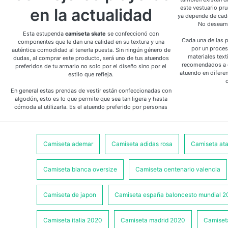
este vestuario pru
en la actualidad
ya depende de cada
No deseamo
Esta estupenda
camiseta skate
se confeccionó con
Cada una de las 
componentes que le dan una calidad en su textura y una
por un proces
auténtica comodidad al tenerla puesta. Sin ningún género de
materiales text
dudas, al comprar este producto, será uno de tus atuendos
recomendados a d
preferidos de tu armario no solo por el diseño sino por el
atuendo en diferen
estilo que refleja.
En general estas prendas de vestir están confeccionadas con
algodón, esto es lo que permite que sea tan ligera y hasta
cómoda al utilizarla. Es el atuendo preferido por personas
Camiseta ademar
Camiseta adidas rosa
Camiseta ata
Camiseta blanca oversize
Camiseta centenario valencia
Camiseta de japon
Camiseta españa baloncesto mundial 2
Camiseta italia 2020
Camiseta madrid 2020
Camiset