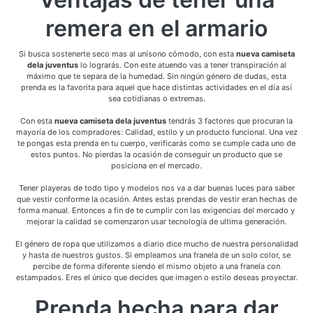
remera en el armario
Si busca sostenerte seco mas al unísono cómodo, con esta
nueva camiseta
dela juventus
lo lograrás. Con este atuendo vas a tener transpiración al
máximo que te separa de la humedad. Sin ningún género de dudas, esta
prenda es la favorita para aquel que hace distintas actividades en el día así
sea cotidianas o extremas.
Con esta
nueva camiseta dela juventus
tendrás 3 factores que procuran la
mayoría de los compradores: Calidad, estilo y un producto funcional. Una vez
te pongas esta prenda en tu cuerpo, verificarás como se cumple cada uno de
estos puntos. No pierdas la ocasión de conseguir un producto que se
posiciona en el mercado.
Tener playeras de todo tipo y modelos nos va a dar buenas luces para saber
que vestir conforme la ocasión. Antes estas prendas de vestir eran hechas de
forma manual. Entonces a fin de te cumplir con las exigencias del mercado y
mejorar la calidad se comenzaron usar tecnología de ultima generación.
El género de ropa que utilizamos a diario dice mucho de nuestra personalidad
y hasta de nuestros gustos. Si empleamos una franela de un solo color, se
percibe de forma diferente siendo el mismo objeto a una franela con
estampados. Eres el único que decides que imagen o estilo deseas proyectar.
Prenda hecha para dar