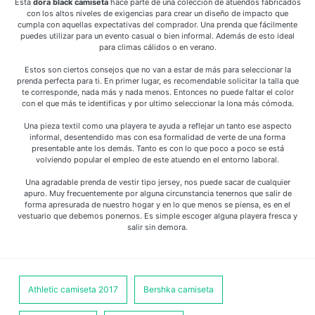
Esta
dora black camiseta
hace parte de una colección de atuendos fabricados
con los altos niveles de exigencias para crear un diseño de impacto que
cumpla con aquellas expectativas del comprador. Una prenda que fácilmente
puedes utilizar para un evento casual o bien informal. Además de esto ideal
para climas cálidos o en verano.
Estos son ciertos consejos que no van a estar de más para seleccionar la
prenda perfecta para ti. En primer lugar, es recomendable solicitar la talla que
te corresponde, nada más y nada menos. Entonces no puede faltar el color
con el que más te identificas y por ultimo seleccionar la lona más cómoda.
Una pieza textil como una playera te ayuda a reflejar un tanto ese aspecto
informal, desentendido mas con esa formalidad de verte de una forma
presentable ante los demás. Tanto es con lo que poco a poco se está
volviendo popular el empleo de este atuendo en el entorno laboral.
Una agradable prenda de vestir tipo jersey, nos puede sacar de cualquier
apuro. Muy frecuentemente por alguna circunstancia tenernos que salir de
forma apresurada de nuestro hogar y en lo que menos se piensa, es en el
vestuario que debemos ponernos. Es simple escoger alguna playera fresca y
salir sin demora.
Athletic camiseta 2017
Bershka camiseta